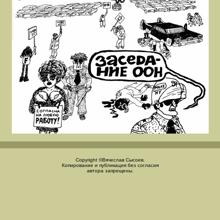
Copyright ©Вячеслав Сысоев.
Копирование и публикация без согласия
автора запрещены.