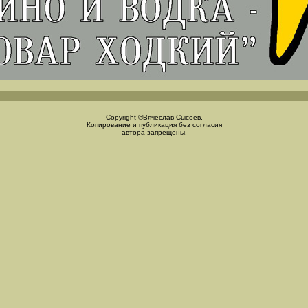
Copyright ©Вячеслав Сысоев.
Копирование и публикация без согласия
автора запрещены.