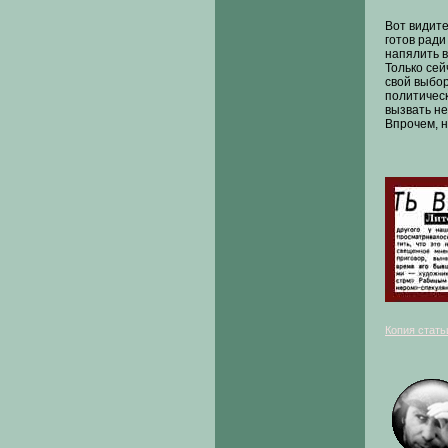
Вот видите,
готов ради
напялить в
Только сей
свой выбор
политичес
вызвать не
Впрочем, н
Копия стать