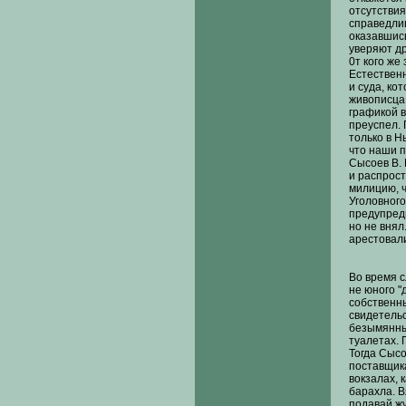
отсутствия
справедлив
оказавшись
уверяют др
0т кого ж
Естественн
и суда, ко
живописца 
графикой в
преуспел. 
только в Нь
что наши 
Сысоев В. 
и распрост
милицию, 
Уголовного
предупреди
но не внял
арестовали
Во время с
не юного "
собственны
свидетельс
безымянны
туалетах. 
Тогда Сыс
поставщика
вокзалах, 
барахла. 
подавай жу