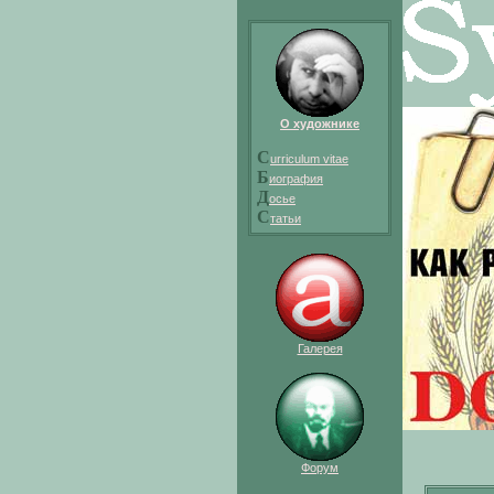
О художнике
C
urriculum vitae
Б
иография
Д
осье
С
татьи
Галерея
Форум