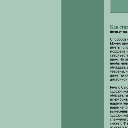
Как ста
Фельетон. 
Способов м
Можно прос
иметь по к
морковки и
сверхъест
проч. Но р
необыкнове
обладает, 
уверены, 
даже так с
достойной 
Речь о Сыс
художником
обязатель
искру божью
нашего гер
наше непр
вынесенны
художнико
спекулянт
скажет: "И
откажется