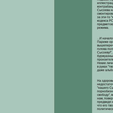
иллюстраци
контрабанд
Сысоева н
смонтирова
за эти-то 
кодекса Р
предметов)
режима.
...И начал
Париже орг
вышеперечи
голова пол
Сысоеву!",
буржуазны
пронзител
Некие личн
в руках "т
даже альбо
На здоровь
недостаточ
"нашего Сы
порнобизне
свободу", 
нам, повер
предвидя 
что его тв
политическ