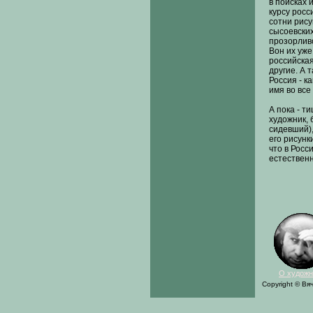
в поисках
курсу росс
сотни рису
сысоевских
прозорливо
Вон их уже
российская
другие. А т
Россия - к
имя во все
А пока - т
художник, 
сидевший),
его рисунк
что в Росс
естественн
О художн
Copyright © Вя