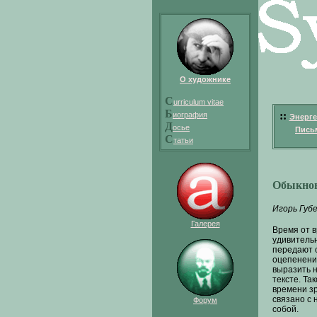
О художнике
C
urriculum vitae
Б
::
иография
Энерге
Д
осье
Пись
С
татьи
Обыкнов
Игорь Губ
Галерея
Время от в
удивительн
передают о
оцепенении
выразить н
тексте. Та
времени зр
связано с 
Форум
собой.