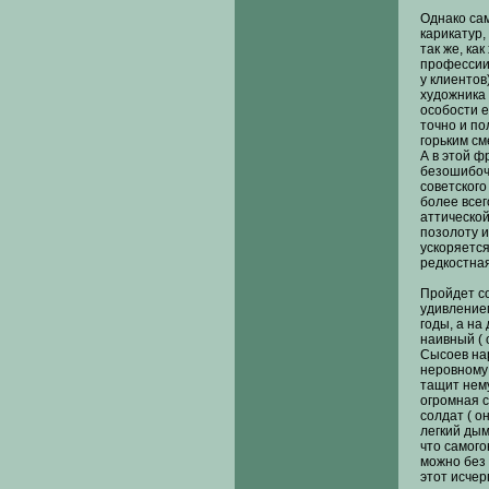
Однако сам
карикатур,
так же, как
профессии 
у клиентов
художника
особости е
точно и по
горьким см
А в этой ф
безошибоч
советского
более всег
аттической
позолоту и
ускоряется
редкостная
Пройдет со
удивлением
годы, а на
наивный ( 
Сысоев на
неровному
тащит нему
огромная с
солдат ( о
легкий дым
что самого
можно без 
этот исчер