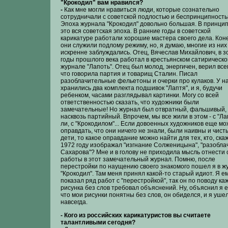
"Крокодил" вам нравился?
-
Как мне могли нравиться люди, которые сознательно
сотрудничали с советской подлостью и беспринципност
Эпоха журнала "Крокодил" довольно большая. В принцип
это вся советская эпоха. В ранние годы в советской
карикатуре работали хорошие мастера своего дела. Кон
они служили подлому режиму, но, я думаю, многие из них
искренне заблуждались. Отец, Вячеслав Михайлович, в з
годы прошлого века работал в крестьянском сатирическ
журнале "Лапоть". Отец был молод, энергичен, верил все
что говорила партия и товарищ Сталин. Писал
разоблачительные фельетоны и очерки про кулаков. У н
хранились два комплекта подшивок "Лаптя", и я, будучи
ребенком, часами разглядывал картинки. Могу со всей
ответственностью сказать, что художники были
замечательные! Но журнал был отвратный, фальшивый,
насквозь партийный. Впрочем, мы все жили в этом - с "Л
ли, с "Крокодилом"... Если довоенных художников еще м
оправдать, что они ничего не знали, были наивны и чисты
дети, то какое оправдание можно найти для тех, кто, скаж
1972 году изображал "изгнание Солженицына", "разобла
Сахарова"? Мне и в голову не приходила мысль отнести 
работы в этот замечательный журнал. Помню, после
перестройки по наущению своего знакомого пошел я в ж
"Крокодил". Там меня принял какой-то старый идиот. Я е
показал ряд работ с "перестройкой", так он по поводу ка
рисунка без слов требовал объяснений. Ну, объяснил я е
что мои рисунки понятны без слов, он обиделся, и я уше
навсегда.
- Кого из российских карикатуристов вы считаете
талантливыми сегодня?