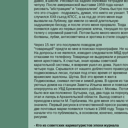
давно, в школе. Рисовал на задних обложках тетрадей в
чепуху. После американской выставки 1959 года начал
рисовать "абстракцию" и "сюрреализм". Очень быстро по
что это стыдно - подражать, думая, что никто не узнает. 
случился XXII съезд КПСС, а за год до этого меня еще
вызвали на Лубянку, где имели со мной длительную
задушевную беседу, и после этого меня прорвало. Тогда
появился один из первых рисунков: кляча, тянущая по гр
телегу с огромной ракетой. Потом было много-много всег
болваны, лубки, антисоветчина и эротика в стиле соцарт
Через 15 лет это послужило поводом для
"товарищей" придти ко мне в поисках порнографии. Не н
На допросы я не являлся, изводил следователя МВД гр
отказами по телефону. Товарищи не выдержали и решил
меня арестовать. К счастью, зная нравы советской
карательной системы, я вовремя ушел из дома. Ушел поч
четыре года. Скрывался от нашего доблестного правосуд
подмосковных лесах, пуская под откос время от времени
вражеские эшелоны. Шутка. Всё это время я жил в
Подмосковье, снимал летом и зимой дома. В одном из та
уютных домов на станции Заветы Ильича меня и повяза
опергруппа из УВД Брежневского района г. Москвы. Пото
было все как положено: Бутырка, суд, два года за порнуху
этап и лагерь в Архангельской области. Выход совпал с
приходом к власти М. Горбачева. Но для меня это мало ч
значило. Первый рисунок в отечественной прессе разме
две почтовые марки появился только в 1988 году. Тогда-т
начали что-то публиковать, в основном, конечно, невинн
рисунки.
- Кто из советских карикатуристов эпохи журнала