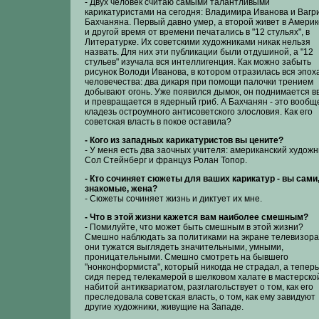
- Двух человек считаю самыми талантливыми
карикатуристами на сегодня: Владимира Иванова и Вагр
Бахчаняна. Первый давно умер, а второй живет в Америк
и другой время от времени печатались в "12 стульях", в
Литературке. Их советскими художниками никак нельзя
назвать. Для них эти публикации были отдушиной, а "12
стульев" изучала вся интеллигенция. Как можно забыть
рисунок Володи Иванова, в котором отразилась вся эпох
человечества: два дикаря при помощи палочки трением
добывают огонь. Уже появился дымок, он поднимается в
и превращается в ядерный гриб. А Бахчанян - это вообщ
кладезь остроумного антисоветского злословия. Как его
советская власть в покое оставила?
- Кого из западных карикатуристов вы цените?
- У меня есть два заочных учителя: американский художн
Сол Стейнберг и француз Ролан Топор.
- Кто сочиняет сюжеты для ваших карикатур - вы сами
знакомые, жена?
- Сюжеты сочиняет жизнь и диктует их мне.
- Что в этой жизни кажется вам наиболее смешным?
- Помилуйте, что может быть смешным в этой жизни?
Смешно наблюдать за политиками на экране телевизора 
они тужатся выглядеть значительными, умными,
проницательными. Смешно смотреть на бывшего
"нонконформиста", который никогда не страдал, а теперь
сидя перед телекамерой в шелковом халате в мастерско
набитой антиквариатом, разглагольствует о том, как его
преследовала советская власть, о том, как ему завидуют
другие художники, живущие на Западе.