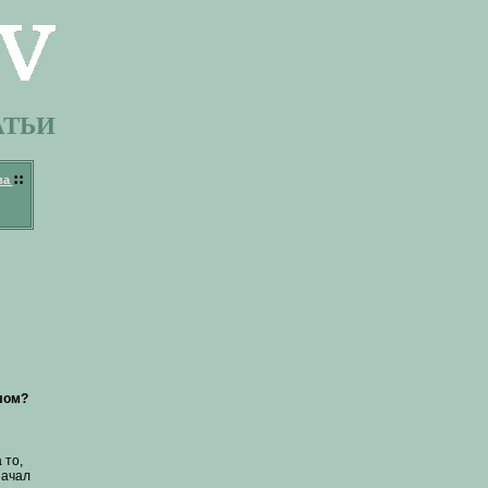
АТЬИ
::
ва
лом?
 то,
начал