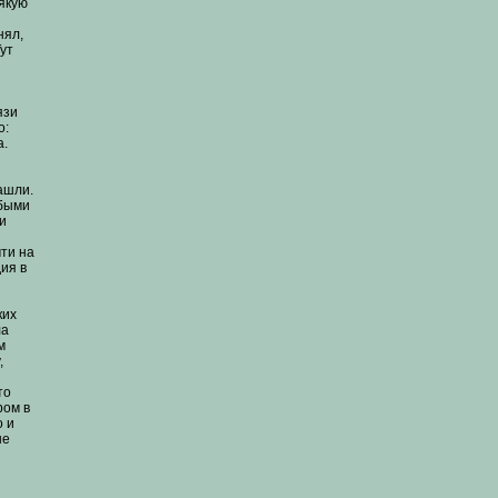
сякую
нял,
Тут
язи
о:
а.
ашли.
убыми
и
ти на
ия в
ких
ла
м
,
то
ром в
о и
ые