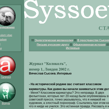
СТ
 художнике
culum vitae
::
::
рафия
Энергетическая меланхолия
В пространстве Сысое
::
::
е
Письмо русскому другу
Обыкновенная история
Интервью
ьи
Журнал "Колоколъ",
номер 1, Лондон 2002 г.
Вячеслав Сысоев. Интервью
Галерея
- На исторической родине вас считают классиком
карикатуры. Как давно вы начали заниматься этим де
- Меня? Классиком карикатуры? Это неправда. В двух
фельетонах, которые лет 20 назад были опубликованы в
советской прессе, точно указывалось, что я никакой не
художник, а злостный порнограф. Ссылались при этом на
Форум
что я нигде не учился. Это истинная правда. Рисовать я 