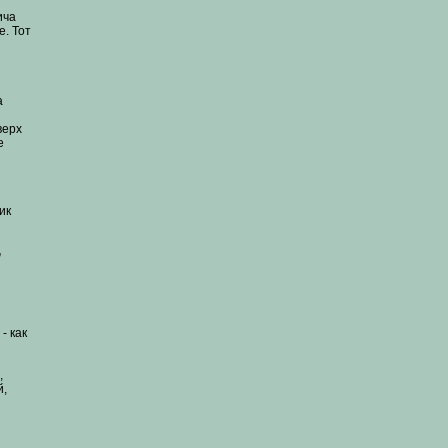
ича
е. Тот
а
верх
е
ик
,
- как
,
й,