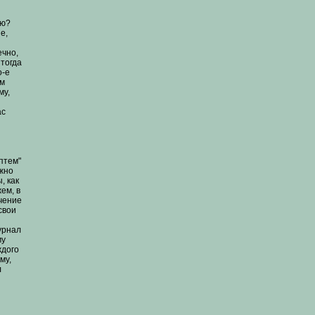
ью?
е,
ечно,
 тогда
о-е
ом
му,
ас
аптем"
ожно
, как
ем, в
чение
свои
урнал
му
ждого
му,
л